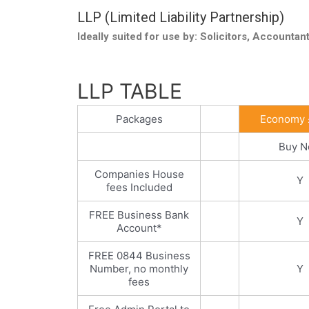
LLP (Limited Liability Partnership)
Ideally suited for use by: Solicitors, Accountan
LLP TABLE
Packages
Economy 
Buy 
Companies House
Y
fees Included
FREE Business Bank
Y
Account*
FREE 0844 Business
Number, no monthly
Y
fees