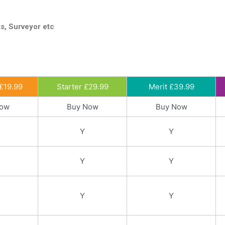
ts, Surveyor etc
£19.99
Starter £29.99
Merit £39.99
Now
Buy Now
Buy Now
Y
Y
Y
Y
Y
Y