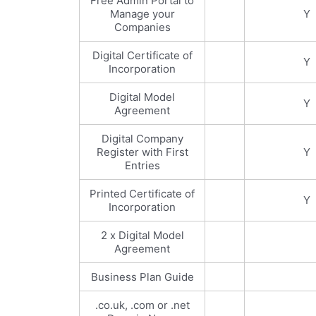
Free Admin Portal to
Manage your
Y
Companies
Digital Certificate of
Y
Incorporation
Digital Model
Y
Agreement
Digital Company
Register with First
Y
Entries
Printed Certificate of
Y
Incorporation
2 x Digital Model
Agreement
Business Plan Guide
.co.uk, .com or .net