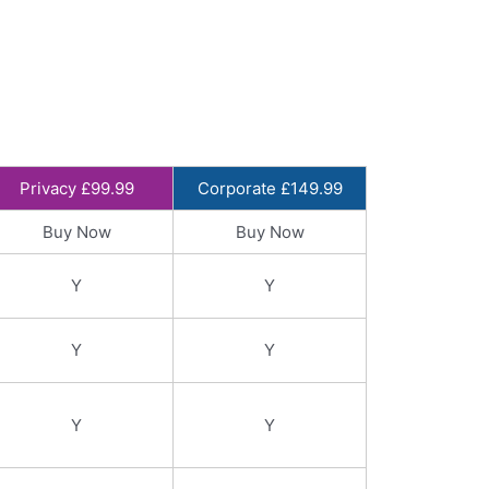
Privacy £99.99
Corporate £149.99
Buy Now
Buy Now
Y
Y
Y
Y
Y
Y